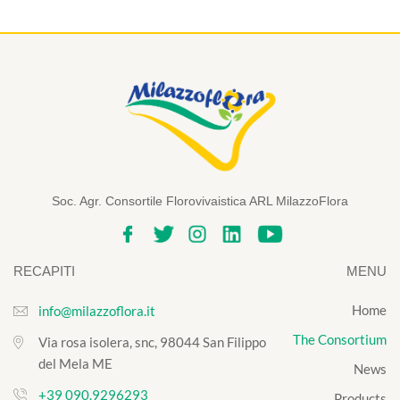
Soc. Agr. Consortile Florovivaistica ARL MilazzoFlora
RECAPITI
MENU
Home
info@milazzoflora.it
The Consortium
Via rosa isolera, snc, 98044 San Filippo
del Mela ME
News
+39 090.9296293
Products