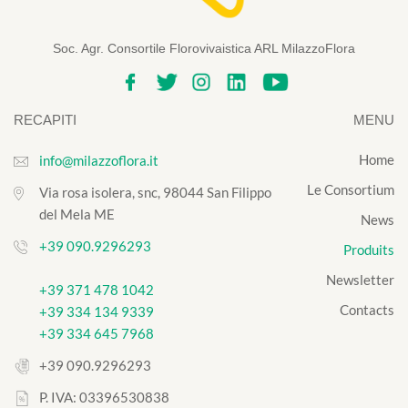
Soc. Agr. Consortile Florovivaistica ARL MilazzoFlora
RECAPITI
MENU
Home
info@milazzoflora.it
Le Consortium
Via rosa isolera, snc, 98044 San Filippo
del Mela ME
News
+39 090.9296293
Produits
Newsletter
+39 371 478 1042
Contacts
+39 334 134 9339
+39 334 645 7968
+39 090.9296293
P. IVA: 03396530838