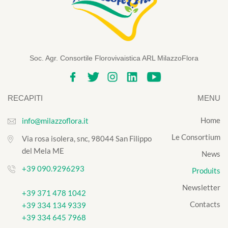
Soc. Agr. Consortile Florovivaistica ARL MilazzoFlora
RECAPITI
MENU
Home
info@milazzoflora.it
Le Consortium
Via rosa isolera, snc, 98044 San Filippo
del Mela ME
News
+39 090.9296293
Produits
Newsletter
+39 371 478 1042
Contacts
+39 334 134 9339
+39 334 645 7968