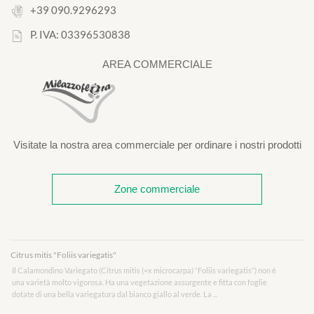
+39 090.9296293
P. IVA: 03396530838
AREA COMMERCIALE
Visitate la nostra area commerciale per ordinare i nostri prodotti
Zone commerciale
Citrus mitis "Foliis variegatis"
Il Calamondino Variegato (Citrus mitis (=x microcarpa) “Foliis variegatis”) non è
una varietà molto vigorosa. Ha una vegetazione assurgente e fitta con foglie
dotate di una bella variegatura dal bianco giallo al verde. La ...